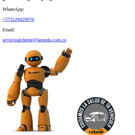
WhatsApp:
+573229429970
Email:
servicioalcliente@larueda.com.co