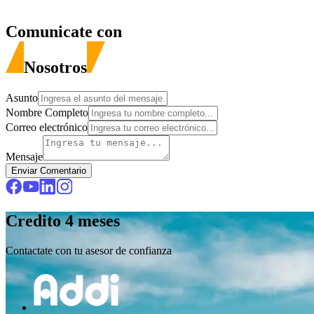
Comunicate con
Nosotros
Asunto
Nombre Completo
Correo electrónico
Mensaje
Enviar Comentario
Credito
4 meses
Contactate con tu asesor de confianza